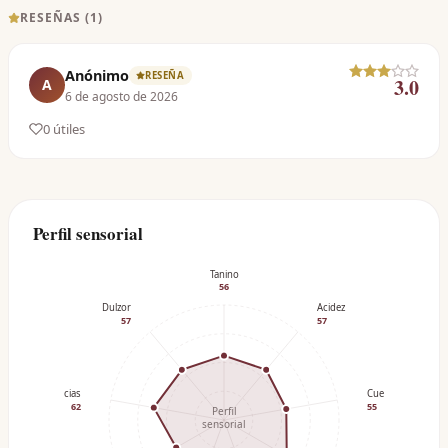
RESEÑAS (
1
)
Anónimo
RESEÑA
3.0
A
6 de agosto de 2026
0
útil
es
Perfil sensorial
Tanino
56
Dulzor
Acidez
57
57
Especias
Cuerpo
62
55
Perfil
sensorial