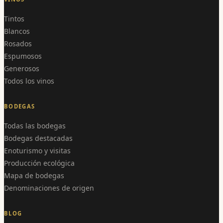
Tintos
Blancos
Rosados
Espumosos
Generosos
Todos los vinos
BODEGAS
Todas las bodegas
Bodegas destacadas
Enoturismo y visitas
Producción ecológica
Mapa de bodegas
Denominaciones de origen
BLOG