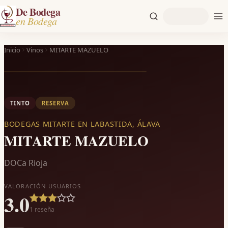
De Bodega
en Bodega
Inicio
Vinos
MITARTE MAZUELO
TINTO
RESERVA
BODEGAS MITARTE EN LABASTIDA, ÁLAVA
MITARTE MAZUELO
DOCa Rioja
VALORACIÓN USUARIOS
3.0
1
reseña