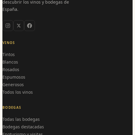
descubrir los vinos y bodegas de
España.
VINOS
Tintos
Blancos
Rosados
Espumosos
Generosos
Todos los vinos
BODEGAS
Todas las bodegas
Bodegas destacadas
Enoturismo y visitas