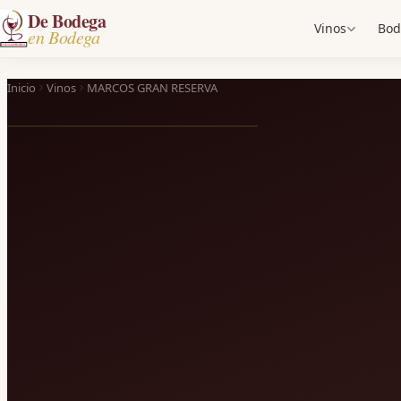
De Bodega
Vinos
Bod
en Bodega
Inicio
Vinos
MARCOS GRAN RESERVA