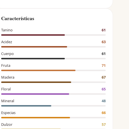
Características
Tanino
61
Acidez
63
Cuerpo
61
Fruta
71
Madera
67
Floral
65
Mineral
48
Especias
66
Dulzor
57