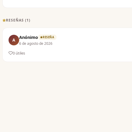
RESEÑAS (
1
)
Anónimo
RESEÑA
A
6 de agosto de 2026
0
útil
es