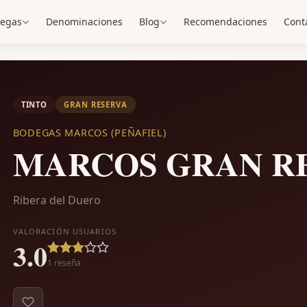
egas
Denominaciones
Blog
Recomendaciones
Cont
TINTO
GRAN RESERVA
BODEGAS MARCOS (PEÑAFIEL)
MARCOS GRAN R
Ribera del Duero
VALORACIÓN USUARIOS
3.0
1
reseña