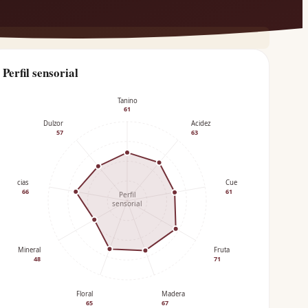
Perfil sensorial
Tanino
61
Dulzor
Acidez
57
63
Especias
Cuerpo
66
61
Perfil
sensorial
Mineral
Fruta
48
71
Floral
Madera
65
67