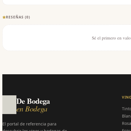
RESEÑAS (
0
)
Sé el primero en valo
VIN
De Bodega
en Bodega
Tint
Blan
Ros
El portal de referencia para
Esp
descubrir los vinos y bodegas de