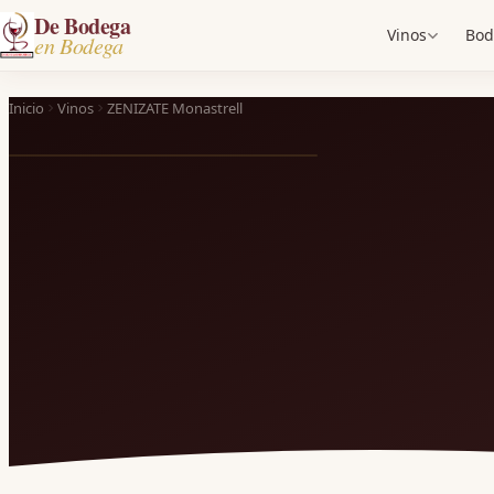
De Bodega
Vinos
Bod
en Bodega
Inicio
Vinos
ZENIZATE Monastrell