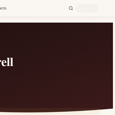
acto
ell