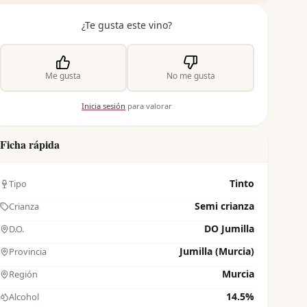
¿Te gusta este vino?
Me gusta
No me gusta
Inicia sesión
para valorar
Ficha rápida
Tinto
Tipo
Semi crianza
Crianza
DO Jumilla
D.O.
Jumilla (Murcia)
Provincia
Murcia
Región
14.5%
Alcohol