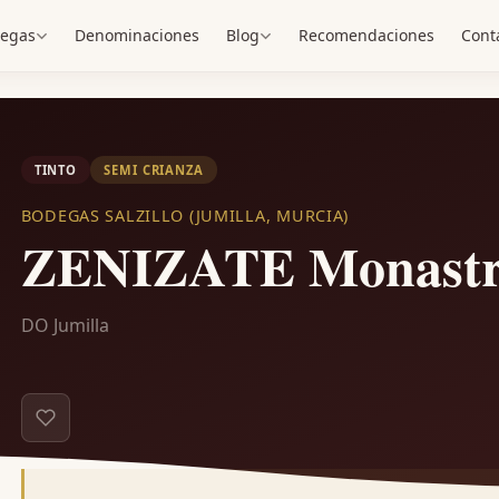
egas
Denominaciones
Blog
Recomendaciones
Cont
TINTO
SEMI CRIANZA
BODEGAS SALZILLO (JUMILLA, MURCIA)
ZENIZATE Monastr
DO Jumilla