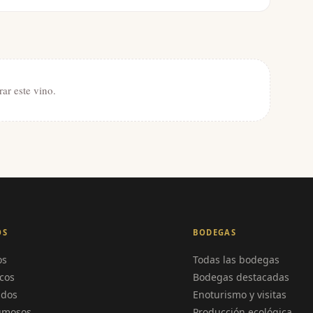
rar este vino.
OS
BODEGAS
os
Todas las bodegas
cos
Bodegas destacadas
ados
Enoturismo y visitas
umosos
Producción ecológica