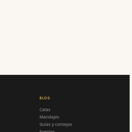
BLOG
Catas
Maridajes
Guías y consejos
Eventos