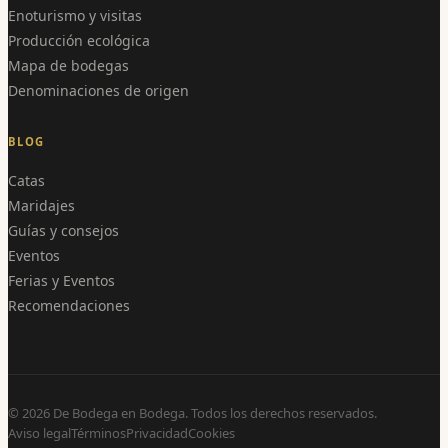
Enoturismo y visitas
Producción ecológica
Mapa de bodegas
Denominaciones de origen
BLOG
Catas
Maridajes
Guías y consejos
Eventos
Ferias y Eventos
Recomendaciones
©
2026
De Bodega en Bodega. Todos los derechos reservados.
Aviso legal
Términos
Privacidad
Cookies