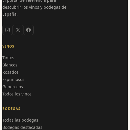
El portal de referencia para
descubrir los vinos y bodegas de
España.
VINOS
Tintos
Blancos
Rosados
Espumosos
Generosos
Todos los vinos
BODEGAS
Todas las bodegas
Bodegas destacadas