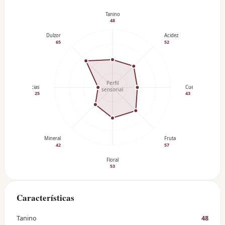
Tanino
48
Dulzor
Acidez
65
52
Perfil
Especias
Cuerpo
sensorial
25
43
Mineral
Fruta
42
57
Floral
53
Características
Tanino
48