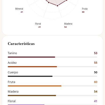
Mineral
Fruta
41
60
Floral
Madera
41
54
Características
Tanino
53
Acidez
55
Cuerpo
50
Fruta
60
Madera
54
Floral
41