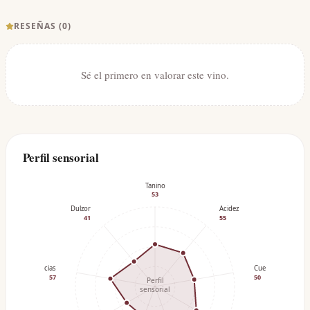
RESEÑAS (
0
)
Sé el primero en valorar este vino.
Perfil sensorial
Tanino
53
Dulzor
Acidez
41
55
Especias
Cuerpo
57
50
Perfil
sensorial