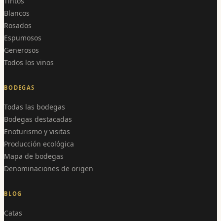
Tintos
Blancos
Rosados
Espumosos
Generosos
Todos los vinos
BODEGAS
Todas las bodegas
Bodegas destacadas
Enoturismo y visitas
Producción ecológica
Mapa de bodegas
Denominaciones de origen
BLOG
Catas