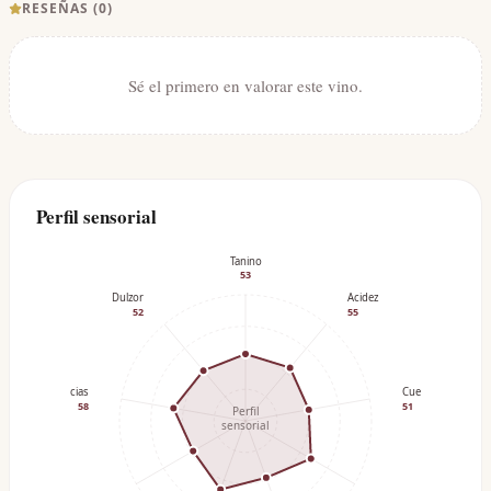
RESEÑAS (
0
)
Sé el primero en valorar este vino.
Perfil sensorial
Tanino
53
Dulzor
Acidez
52
55
Especias
Cuerpo
58
51
Perfil
sensorial