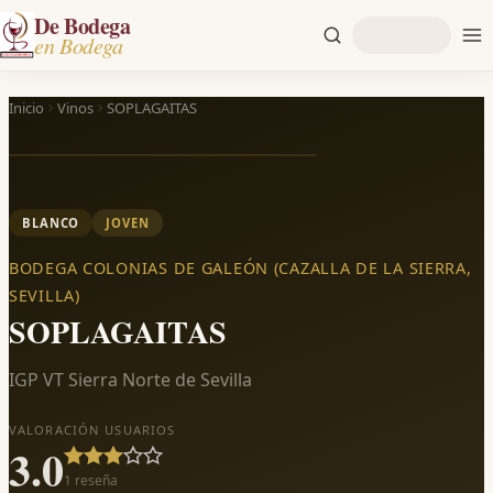
De Bodega
en Bodega
Inicio
Vinos
SOPLAGAITAS
BLANCO
JOVEN
BODEGA COLONIAS DE GALEÓN (CAZALLA DE LA SIERRA,
SEVILLA)
SOPLAGAITAS
IGP VT Sierra Norte de Sevilla
VALORACIÓN USUARIOS
3.0
1
reseña