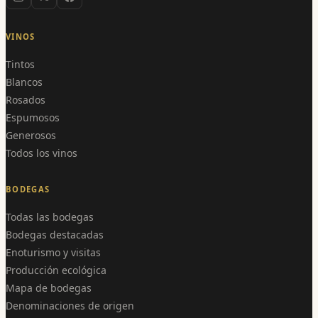
VINOS
Tintos
Blancos
Rosados
Espumosos
Generosos
Todos los vinos
BODEGAS
Todas las bodegas
Bodegas destacadas
Enoturismo y visitas
Producción ecológica
Mapa de bodegas
Denominaciones de origen