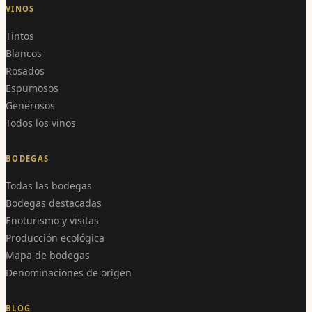
VINOS
Tintos
Blancos
Rosados
Espumosos
Generosos
Todos los vinos
BODEGAS
Todas las bodegas
Bodegas destacadas
Enoturismo y visitas
Producción ecológica
Mapa de bodegas
Denominaciones de origen
BLOG