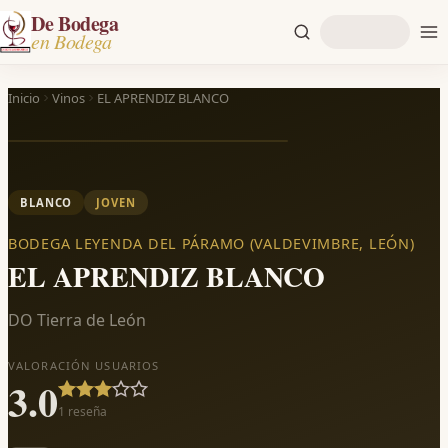
De Bodega
en Bodega
Inicio
Vinos
EL APRENDIZ BLANCO
BLANCO
JOVEN
BODEGA LEYENDA DEL PÁRAMO (VALDEVIMBRE, LEÓN)
EL APRENDIZ BLANCO
DO Tierra de León
VALORACIÓN USUARIOS
3.0
1
reseña