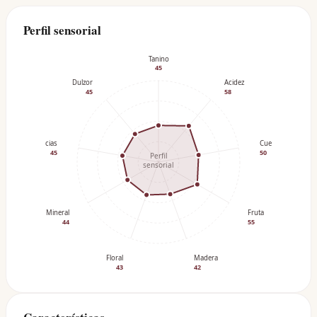
Perfil sensorial
Tanino
45
Dulzor
Acidez
45
58
Especias
Cuerpo
45
50
Perfil
sensorial
Mineral
Fruta
44
55
Floral
Madera
43
42