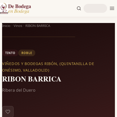
De Bodega
en Bodega
Inicio
Vinos
RIBON BARRICA
TINTO
ROBLE
VIÑEDOS Y BODEGAS RIBÓN, (QUINTANILLA DE
ONÉSIMO, VALLADOLID)
RIBON BARRICA
Ribera del Duero