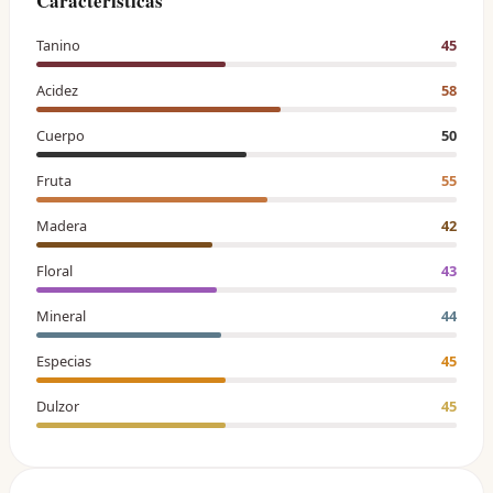
Características
Tanino
45
Acidez
58
Cuerpo
50
Fruta
55
Madera
42
Floral
43
Mineral
44
Especias
45
Dulzor
45