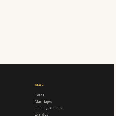
BLOG
Catas
Maridajes
Guías y consejos
Eventos