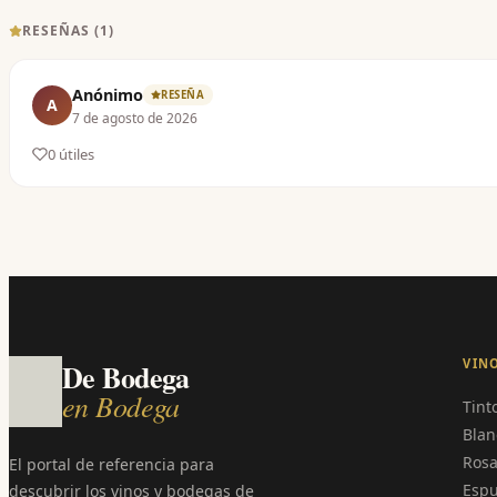
RESEÑAS (
1
)
Anónimo
RESEÑA
A
7 de agosto de 2026
0
útil
es
VIN
De Bodega
en Bodega
Tint
Blan
Ros
El portal de referencia para
Esp
descubrir los vinos y bodegas de