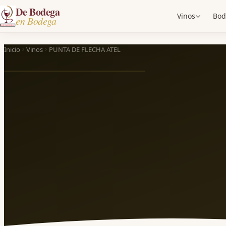
De Bodega
Vinos
Bod
en Bodega
Inicio
Vinos
PUNTA DE FLECHA ATEL