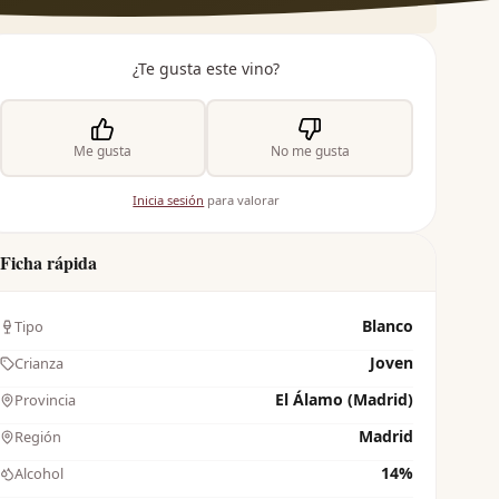
¿Te gusta este vino?
Me gusta
No me gusta
Inicia sesión
para valorar
Ficha rápida
Blanco
Tipo
Joven
Crianza
El Álamo (Madrid)
Provincia
Madrid
Región
14%
Alcohol