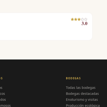
3.0
OS
BODEGAS
os
Todas las bodegas
cos
Bodegas destacadas
ados
Enoturismo y visitas
umosos
Producción ecológica