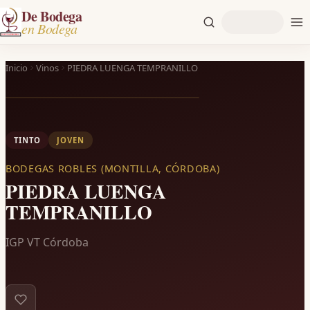
De Bodega
en Bodega
Inicio
Vinos
PIEDRA LUENGA TEMPRANILLO
TINTO
JOVEN
BODEGAS ROBLES (MONTILLA, CÓRDOBA)
PIEDRA LUENGA
TEMPRANILLO
IGP VT Córdoba