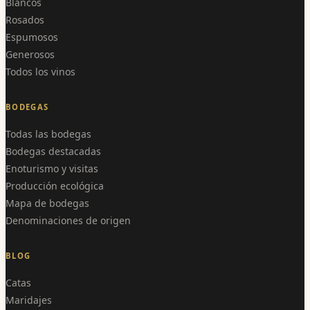
Blancos
Rosados
Espumosos
Generosos
Todos los vinos
BODEGAS
Todas las bodegas
Bodegas destacadas
Enoturismo y visitas
Producción ecológica
Mapa de bodegas
Denominaciones de origen
BLOG
Catas
Maridajes