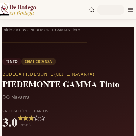
De Bodega
en Bodega
Inicio
Vinos
PIEDEMONTE GAMMA Tinto
TINTO
SEMI CRIANZA
BODEGA PIEDEMONTE (OLITE, NAVARRA)
PIEDEMONTE GAMMA Tinto
DO Navarra
VALORACIÓN USUARIOS
3.0
1
reseña