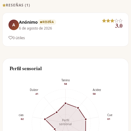
RESEÑAS (
1
)
Anónimo
RESEÑA
3.0
A
6 de agosto de 2026
0
útil
es
Perfil sensorial
Tanino
58
Dulzor
Acidez
41
58
Especias
Cuerpo
62
61
Perfil
sensorial