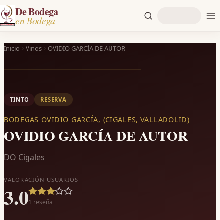
De Bodega
en Bodega
Inicio
Vinos
OVIDIO GARCÍA DE AUTOR
TINTO
RESERVA
BODEGAS OVIDIO GARCÍA, (CIGALES, VALLADOLID)
OVIDIO GARCÍA DE AUTOR
DO Cigales
VALORACIÓN USUARIOS
3.0
1
reseña