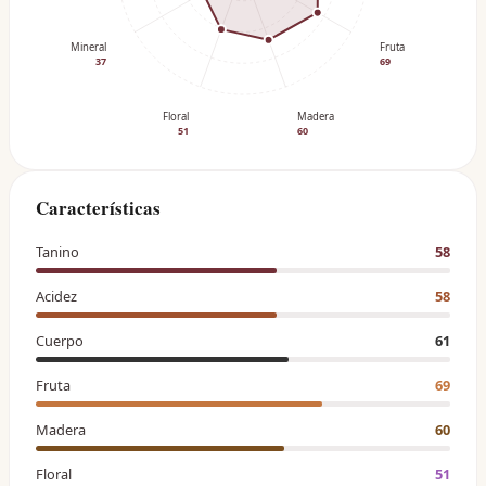
Mineral
Fruta
37
69
Floral
Madera
51
60
Características
Tanino
58
Acidez
58
Cuerpo
61
Fruta
69
Madera
60
Floral
51