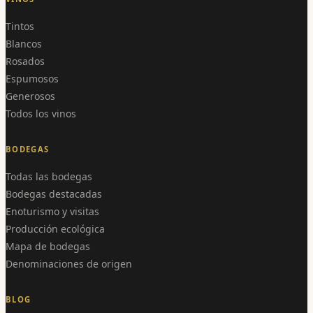
Tintos
Blancos
Rosados
Espumosos
Generosos
Todos los vinos
BODEGAS
Todas las bodegas
Bodegas destacadas
Enoturismo y visitas
Producción ecológica
Mapa de bodegas
Denominaciones de origen
BLOG