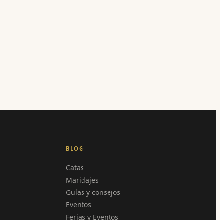
BLOG
Catas
Maridajes
Guías y consejos
Eventos
Ferias y Eventos