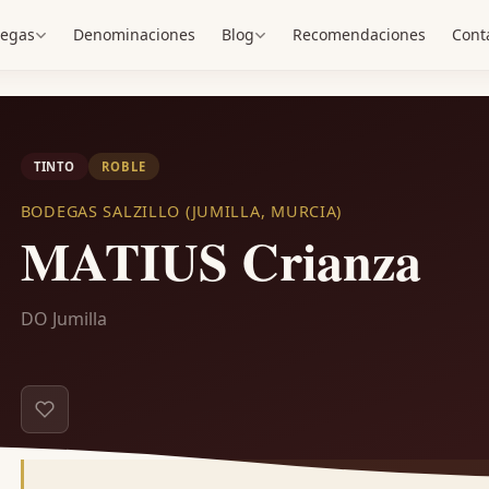
egas
Denominaciones
Blog
Recomendaciones
Cont
TINTO
ROBLE
BODEGAS SALZILLO (JUMILLA, MURCIA)
MATIUS Crianza
DO Jumilla