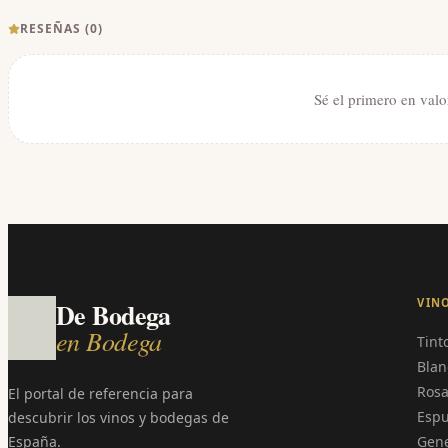
RESEÑAS (
0
)
Sé el primero en valo
VIN
De Bodega
en Bodega
Tint
Blan
Ros
El portal de referencia para
Esp
descubrir los vinos y bodegas de
España.
Gen