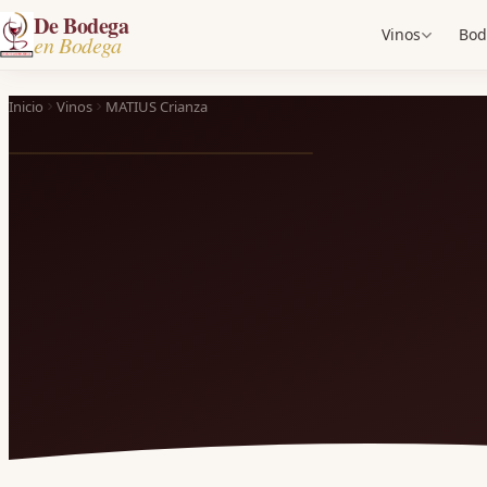
De Bodega
Vinos
Bod
en Bodega
Inicio
Vinos
MATIUS Crianza