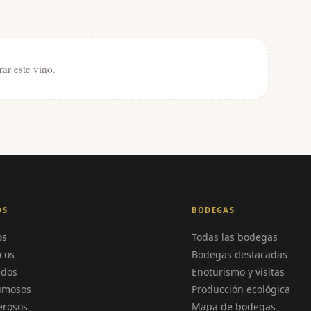
rar este vino.
OS
BODEGAS
os
Todas las bodegas
cos
Bodegas destacadas
ados
Enoturismo y visitas
umosos
Producción ecológica
erosos
Mapa de bodegas