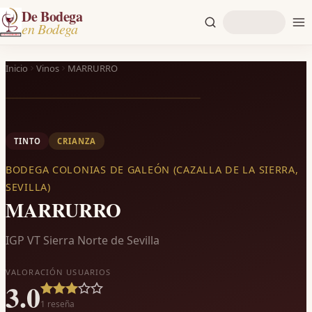
De Bodega
en Bodega
Inicio
Vinos
MARRURRO
TINTO
CRIANZA
BODEGA COLONIAS DE GALEÓN (CAZALLA DE LA SIERRA,
SEVILLA)
MARRURRO
IGP VT Sierra Norte de Sevilla
VALORACIÓN USUARIOS
3.0
1
reseña