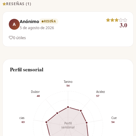
RESEÑAS (
1
)
Anónimo
RESEÑA
3.0
A
5 de agosto de 2026
0
útil
es
Perfil sensorial
Tanino
54
Dulzor
Acidez
48
57
Especias
Cuerpo
63
54
Perfil
sensorial