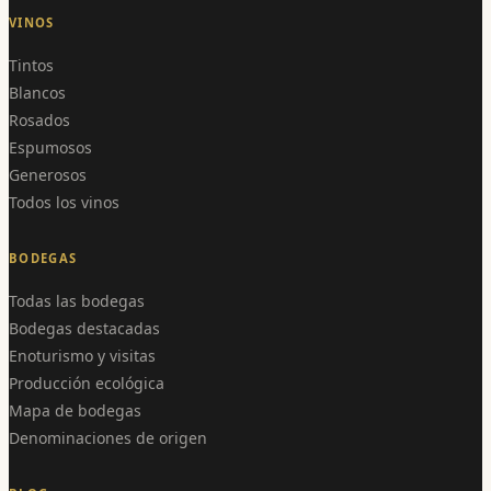
VINOS
Tintos
Blancos
Rosados
Espumosos
Generosos
Todos los vinos
BODEGAS
Todas las bodegas
Bodegas destacadas
Enoturismo y visitas
Producción ecológica
Mapa de bodegas
Denominaciones de origen