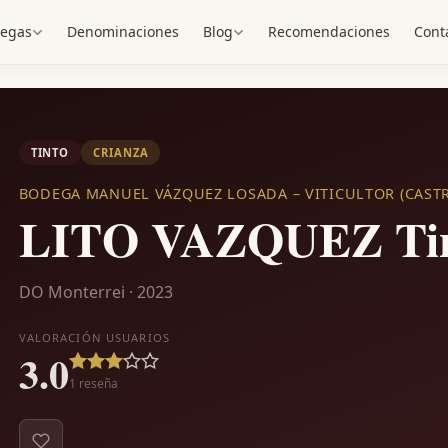
egas
Denominaciones
Blog
Recomendaciones
Cont
TINTO
CRIANZA
BODEGA MANUEL VÁZQUEZ LOSADA – VITICULTOR (CASTR
LITO VAZQUEZ Ti
DO Monterrei · 2023
VALORACIÓN USUARIOS
3.0
1
reseña