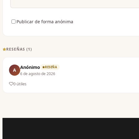
Publicar de forma anónima
RESEÑAS (
1
)
Anónimo
RESEÑA
A
6 de agosto de 2026
0
útil
es