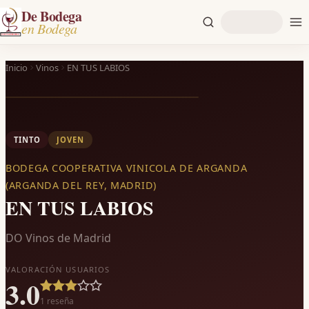
De Bodega
en Bodega
Inicio
Vinos
EN TUS LABIOS
TINTO
JOVEN
BODEGA COOPERATIVA VINICOLA DE ARGANDA
(ARGANDA DEL REY, MADRID)
EN TUS LABIOS
DO Vinos de Madrid
VALORACIÓN USUARIOS
3.0
1
reseña