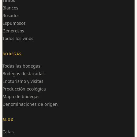
Tintos
Blancos
Rosados
Espumosos
Generosos
Todos los vinos
BODEGAS
Todas las bodegas
Bodegas destacadas
Enoturismo y visitas
Producción ecológica
Mapa de bodegas
Denominaciones de origen
BLOG
Catas