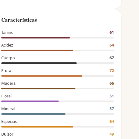
Características
Tanino
61
Acidez
64
Cuerpo
67
Fruta
72
Madera
66
Floral
51
Mineral
57
Especias
64
Dulzor
49