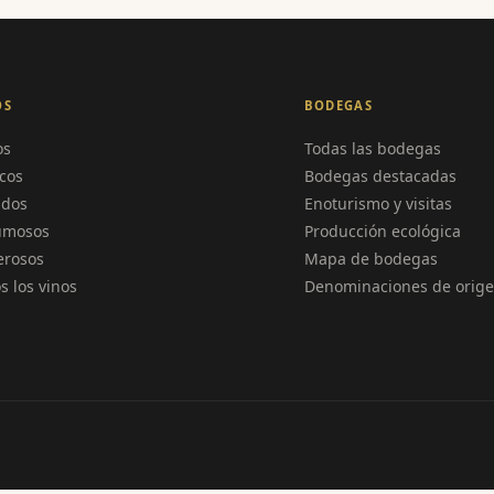
OS
BODEGAS
os
Todas las bodegas
cos
Bodegas destacadas
ados
Enoturismo y visitas
umosos
Producción ecológica
erosos
Mapa de bodegas
s los vinos
Denominaciones de orig