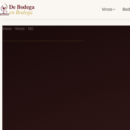
De Bodega
Vinos
Bod
en Bodega
Inicio
Vinos
DÚ