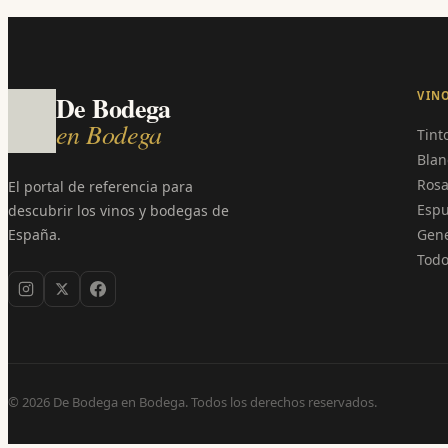
VIN
De Bodega
en Bodega
Tint
Blan
Ros
El portal de referencia para
Esp
descubrir los vinos y bodegas de
España.
Gen
Todo
©
2026
De Bodega en Bodega. Todos los derechos reservados.