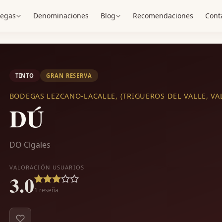
egas
Denominaciones
Blog
Recomendaciones
Cont
TINTO
GRAN RESERVA
BODEGAS LEZCANO-LACALLE, (TRIGUEROS DEL VALLE, VA
DÚ
DO Cigales
VALORACIÓN USUARIOS
3.0
1
reseña