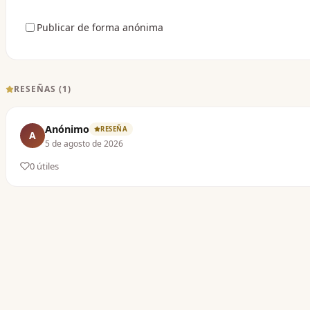
Publicar de forma anónima
RESEÑAS (
1
)
Anónimo
RESEÑA
A
5 de agosto de 2026
0
útil
es