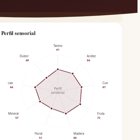
Perfil sensorial
Tanino
61
Dulzor
Acidez
49
64
Especias
Cuerpo
64
67
Perfil
sensorial
Mineral
Fruta
57
72
Floral
Madera
51
66