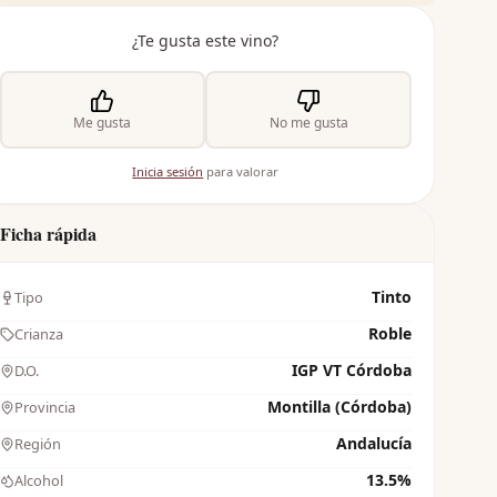
¿Te gusta este vino?
Me gusta
No me gusta
Inicia sesión
para valorar
Ficha rápida
Tinto
Tipo
Roble
Crianza
IGP VT Córdoba
D.O.
Montilla (Córdoba)
Provincia
Andalucía
Región
13.5%
Alcohol