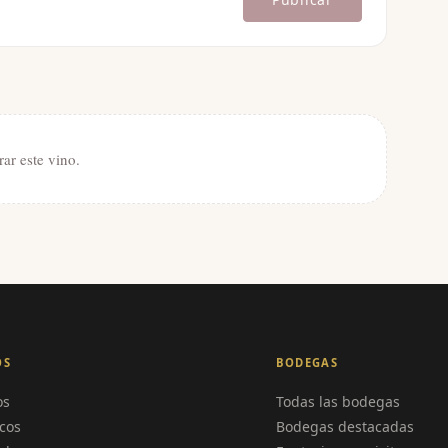
rar este vino.
OS
BODEGAS
os
Todas las bodegas
cos
Bodegas destacadas