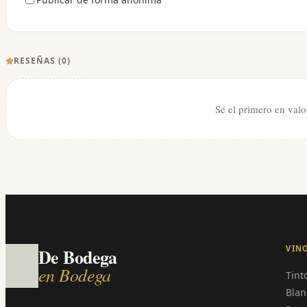
RESEÑAS (
0
)
Sé el primero en valo
VIN
De Bodega
en Bodega
Tint
Blan