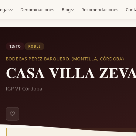
egas
Denominaciones
Blog
Recomendaciones
Cont
TINTO
ROBLE
BODEGAS PÉREZ BARQUERO, (MONTILLA, CÓRDOBA)
CASA VILLA ZEV
IGP VT Córdoba