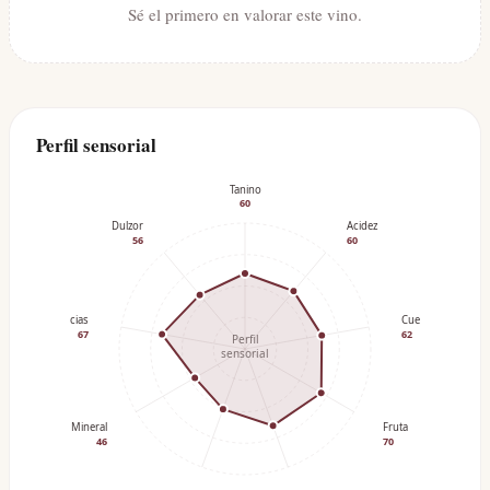
Sé el primero en valorar este vino.
Perfil sensorial
Tanino
60
Dulzor
Acidez
56
60
Especias
Cuerpo
67
62
Perfil
sensorial
Mineral
Fruta
46
70