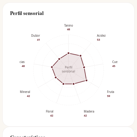
Perfil sensorial
Tanino
48
Dulzor
Acidez
41
53
Especias
Cuerpo
48
45
Perfil
sensorial
Mineral
Fruta
42
59
Floral
Madera
42
42