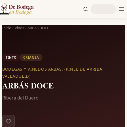
De Bodega
en Bodega
Inicio
Vinos
ARBÁS DOCE
TINTO
CRIANZA
BODEGAS Y VIÑEDOS ARBÁS, (PIÑEL DE ARRIBA,
VALLADOLID)
ARBÁS DOCE
Ribera del Duero