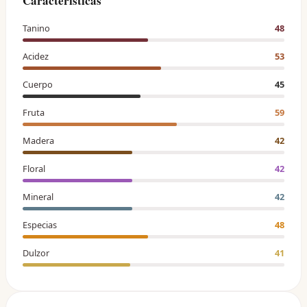
Características
Tanino
48
Acidez
53
Cuerpo
45
Fruta
59
Madera
42
Floral
42
Mineral
42
Especias
48
Dulzor
41