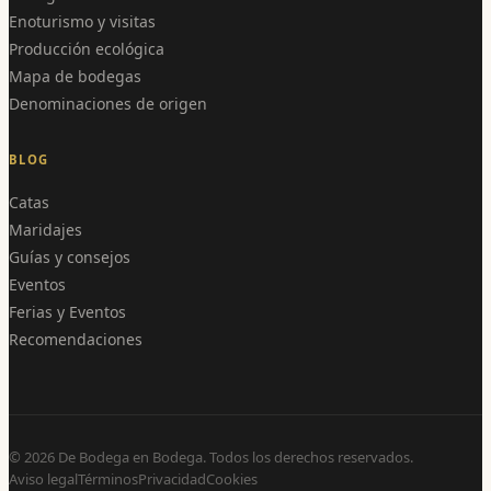
Enoturismo y visitas
Producción ecológica
Mapa de bodegas
Denominaciones de origen
BLOG
Catas
Maridajes
Guías y consejos
Eventos
Ferias y Eventos
Recomendaciones
©
2026
De Bodega en Bodega. Todos los derechos reservados.
Aviso legal
Términos
Privacidad
Cookies