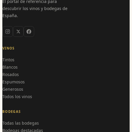
El portal de referencia para
descubrir los vinos y bodegas de
España.
VINOS
Tintos
Blancos
Rosados
Espumosos
Generosos
Todos los vinos
BODEGAS
Todas las bodegas
Bodegas destacadas