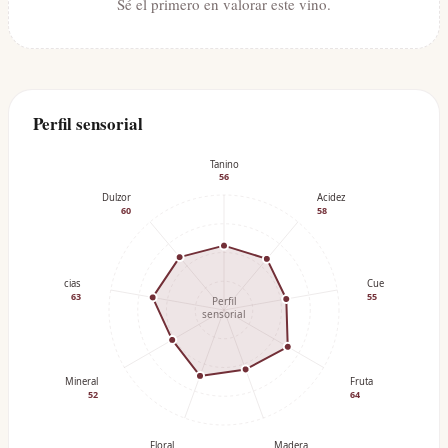
Sé el primero en valorar este vino.
Perfil sensorial
Tanino
56
Dulzor
Acidez
60
58
Especias
Cuerpo
63
55
Perfil
sensorial
Mineral
Fruta
52
64
Floral
Madera