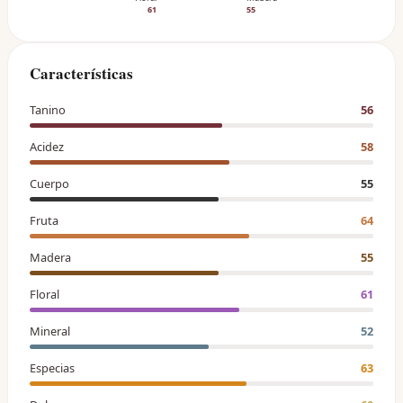
61
55
Características
Tanino
56
Acidez
58
Cuerpo
55
Fruta
64
Madera
55
Floral
61
Mineral
52
Especias
63