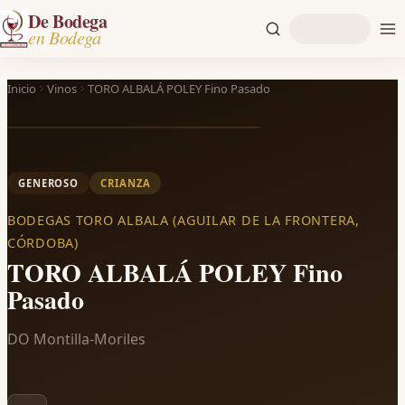
De Bodega
en Bodega
Inicio
Vinos
TORO ALBALÁ POLEY Fino Pasado
GENEROSO
CRIANZA
BODEGAS TORO ALBALA (AGUILAR DE LA FRONTERA,
CÓRDOBA)
TORO ALBALÁ POLEY Fino
Pasado
DO Montilla-Moriles