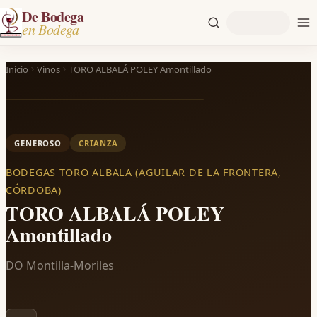
De Bodega
en Bodega
Inicio
Vinos
TORO ALBALÁ POLEY Amontillado
GENEROSO
CRIANZA
BODEGAS TORO ALBALA (AGUILAR DE LA FRONTERA,
CÓRDOBA)
TORO ALBALÁ POLEY
Amontillado
DO Montilla-Moriles