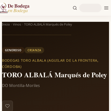
De Bodega
en Bodega
Inicio
Vinos
TORO ALBALÁ Marqués de Poley
GENEROSO
CRIANZA
BODEGAS TORO ALBALA (AGUILAR DE LA FRONTERA,
CÓRDOBA)
TORO ALBALÁ Marqués de Poley
DO Montilla-Moriles