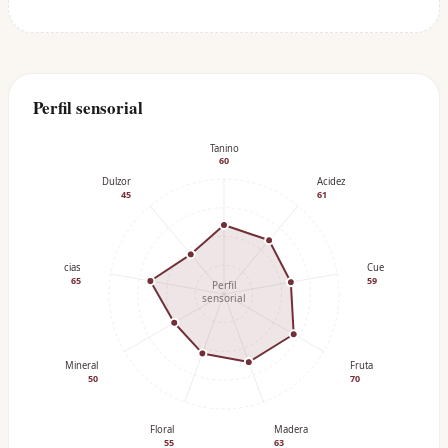
Perfil sensorial
Tanino
60
Dulzor
Acidez
45
61
Especias
Cuerpo
65
59
Perfil
sensorial
Mineral
Fruta
50
70
Floral
Madera
55
63