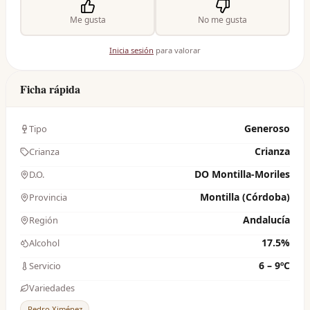
Me gusta
No me gusta
Inicia sesión
para valorar
Ficha rápida
Generoso
Tipo
Crianza
Crianza
DO Montilla-Moriles
D.O.
Montilla (Córdoba)
Provincia
Andalucía
Región
17.5%
Alcohol
6 – 9ºC
Servicio
Variedades
Pedro Ximénez