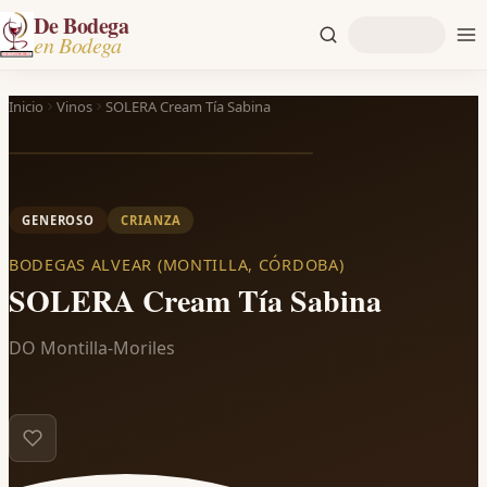
De Bodega
en Bodega
Inicio
Vinos
SOLERA Cream Tía Sabina
GENEROSO
CRIANZA
BODEGAS ALVEAR (MONTILLA, CÓRDOBA)
SOLERA Cream Tía Sabina
DO Montilla-Moriles