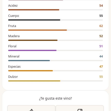
Acidez
54
Cuerpo
55
Fruta
62
Madera
52
Floral
51
Mineral
44
Especias
47
Dulzor
55
¿Te gusta este vino?