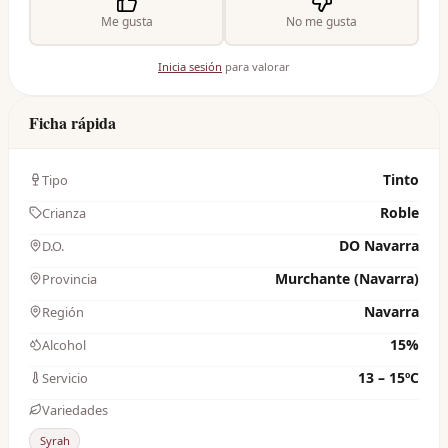
Me gusta
No me gusta
Inicia sesión
para valorar
Ficha rápida
Tinto
Tipo
Roble
Crianza
DO Navarra
D.O.
Murchante (Navarra)
Provincia
Navarra
Región
15%
Alcohol
13 – 15ºC
Servicio
Variedades
Syrah