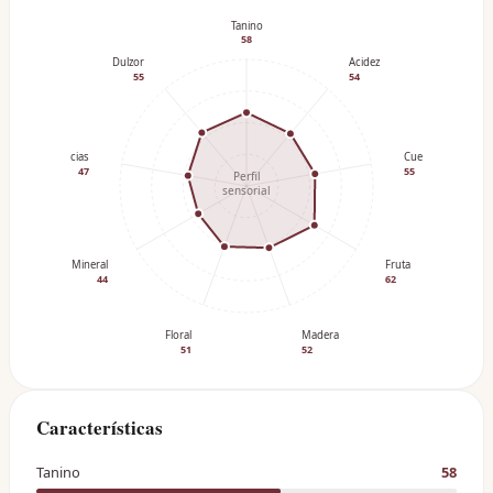
Tanino
58
Dulzor
Acidez
55
54
Especias
Cuerpo
47
55
Perfil
sensorial
Mineral
Fruta
44
62
Floral
Madera
51
52
Características
Tanino
58