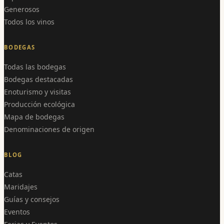
Generosos
Todos los vinos
BODEGAS
Todas las bodegas
Bodegas destacadas
Enoturismo y visitas
Producción ecológica
Mapa de bodegas
Denominaciones de origen
BLOG
Catas
Maridajes
Guías y consejos
Eventos