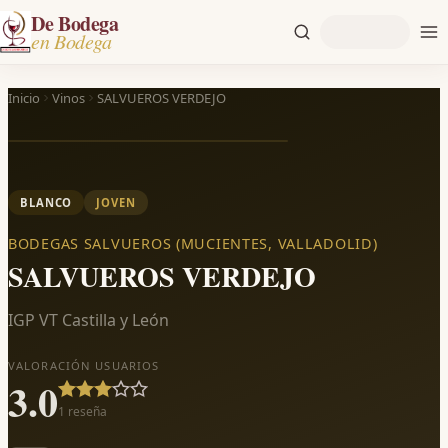
De Bodega
en Bodega
Inicio
Vinos
SALVUEROS VERDEJO
BLANCO
JOVEN
BODEGAS SALVUEROS (MUCIENTES, VALLADOLID)
SALVUEROS VERDEJO
IGP VT Castilla y León
VALORACIÓN USUARIOS
3.0
1
reseña