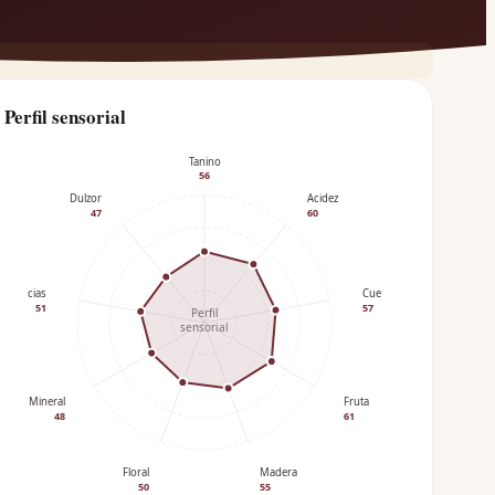
Perfil sensorial
Tanino
56
Dulzor
Acidez
47
60
Especias
Cuerpo
51
57
Perfil
sensorial
Mineral
Fruta
48
61
Floral
Madera
50
55