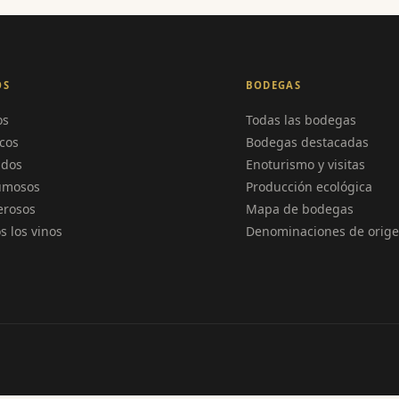
OS
BODEGAS
os
Todas las bodegas
cos
Bodegas destacadas
ados
Enoturismo y visitas
umosos
Producción ecológica
erosos
Mapa de bodegas
s los vinos
Denominaciones de orig