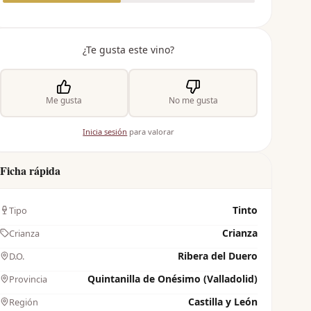
¿Te gusta este vino?
Me gusta
No me gusta
Inicia sesión
para valorar
Ficha rápida
Tinto
Tipo
Crianza
Crianza
Ribera del Duero
D.O.
Quintanilla de Onésimo (Valladolid)
Provincia
Castilla y León
Región