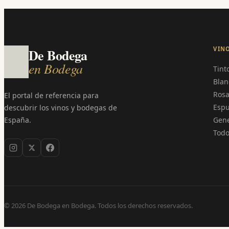
VIN
De Bodega
en Bodega
Tint
Blan
Ros
El portal de referencia para
Esp
descubrir los vinos y bodegas de
España.
Gen
Todo
©
2026
De Bodega en Bodega. Todos los derechos reservados.