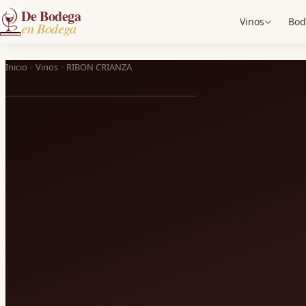
De Bodega
Vinos
Bod
en Bodega
Inicio
Vinos
RIBON CRIANZA