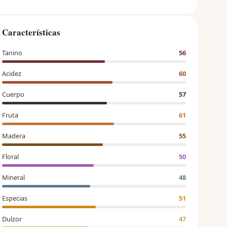
Características
Tanino
56
Acidez
60
Cuerpo
57
Fruta
61
Madera
55
Floral
50
Mineral
48
Especias
51
Dulzor
47