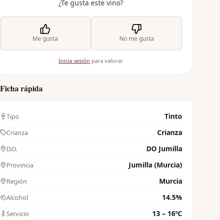
¿Te gusta este vino?
Me gusta
No me gusta
Inicia sesión
para valorar
Ficha rápida
Tinto
Tipo
Crianza
Crianza
DO Jumilla
D.O.
Jumilla (Murcia)
Provincia
Murcia
Región
14.5%
Alcohol
13 – 16ºC
Servicio