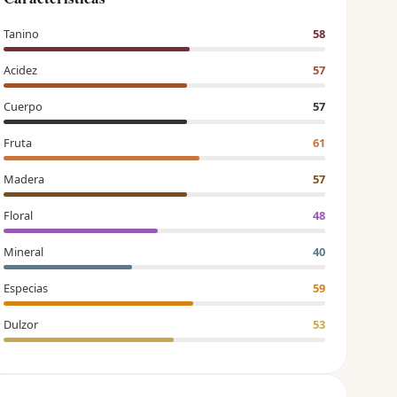
Tanino
58
Acidez
57
Cuerpo
57
Fruta
61
Madera
57
Floral
48
Mineral
40
Especias
59
Dulzor
53