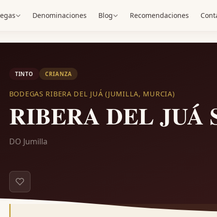
egas
Denominaciones
Blog
Recomendaciones
Cont
TINTO
CRIANZA
BODEGAS RIBERA DEL JUÁ (JUMILLA, MURCIA)
RIBERA DEL JUÁ Se
DO Jumilla