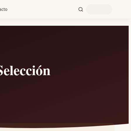
acto
lección