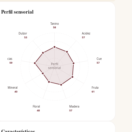
Perfil sensorial
Tanino
58
Dulzor
Acidez
53
57
Especias
Cuerpo
59
57
Perfil
sensorial
Mineral
Fruta
40
61
Floral
Madera
48
57
Características