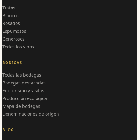
Tintos
Blancos
Rosados
Espumosos
Generosos
Todos los vinos
BODEGAS
Todas las bodegas
Bodegas destacadas
Enoturismo y visitas
Producción ecológica
Mapa de bodegas
Denominaciones de origen
BLOG