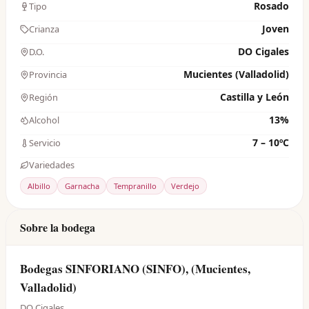
Rosado
Tipo
Joven
Crianza
DO Cigales
D.O.
Mucientes (Valladolid)
Provincia
Castilla y León
Región
13%
Alcohol
7 – 10ºC
Servicio
Variedades
Albillo
Garnacha
Tempranillo
Verdejo
Sobre la bodega
Bodegas SINFORIANO (SINFO), (Mucientes,
Valladolid)
DO Cigales