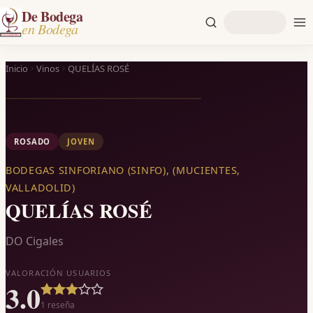
De Bodega
en Bodega
Inicio
Vinos
QUELÍAS ROSÉ
ROSADO
JOVEN
BODEGAS SINFORIANO (SINFO), (MUCIENTES,
VALLADOLID)
QUELÍAS ROSÉ
DO Cigales
VALORACIÓN USUARIOS
3.0
1
reseña