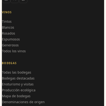
VINOS
Tintos
Blancos
Rosados
Espumosos
Generosos
Todos los vinos
BODEGAS
Todas las bodegas
Bodegas destacadas
Enoturismo y visitas
Producción ecológica
Mapa de bodegas
Denominaciones de origen