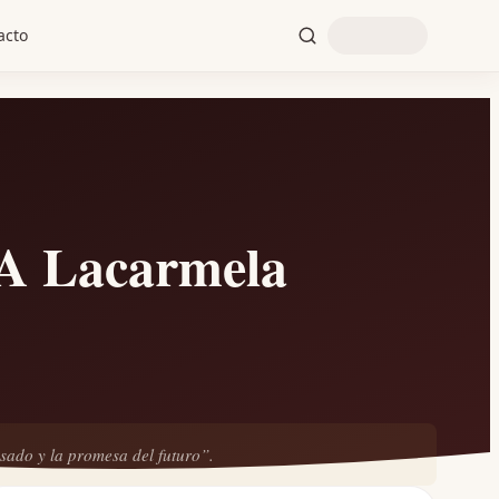
acto
 Lacarmela
asado y la promesa del futuro”.