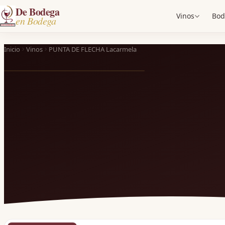
De Bodega
Vinos
Bod
en Bodega
Inicio
Vinos
PUNTA DE FLECHA Lacarmela