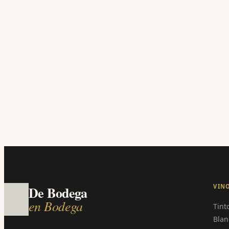
VIN
De Bodega
en Bodega
Tint
Blan