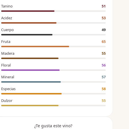
Tanino
51
Acidez
53
Cuerpo
49
Fruta
65
Madera
55
Floral
56
Mineral
57
Especias
58
Dulzor
55
¿Te gusta este vino?