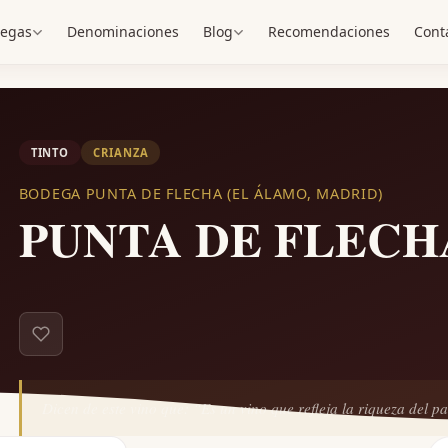
egas
Denominaciones
Blog
Recomendaciones
Cont
TINTO
CRIANZA
BODEGA PUNTA DE FLECHA (EL ÁLAMO, MADRID)
PUNTA DE FLECHA
Dicen de este vino que:
“Es un vino que refleja la riqueza del p