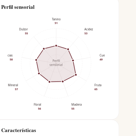
Perfil sensorial
Tanino
51
Dulzor
Acidez
55
53
Especias
Cuerpo
58
49
Perfil
sensorial
Mineral
Fruta
57
65
Floral
Madera
56
55
Características