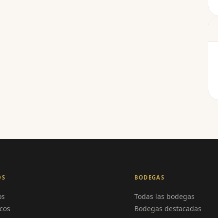
OS
BODEGAS
os
Todas las bodegas
cos
Bodegas destacadas