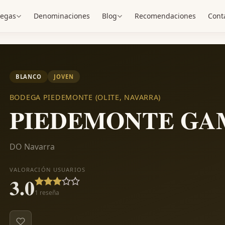
egas
Denominaciones
Blog
Recomendaciones
Cont
BLANCO
JOVEN
BODEGA PIEDEMONTE (OLITE, NAVARRA)
PIEDEMONTE GAM
DO Navarra
VALORACIÓN USUARIOS
3.0
1
reseña