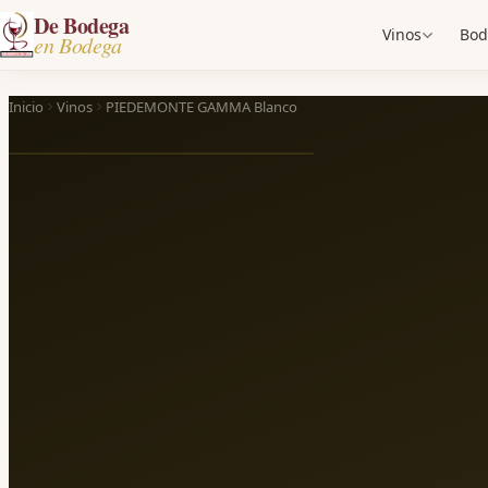
De Bodega
Vinos
Bod
en Bodega
Inicio
Vinos
PIEDEMONTE GAMMA Blanco