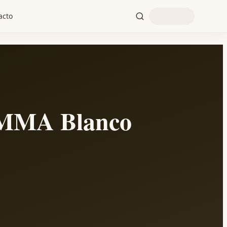
acto
MA Blanco