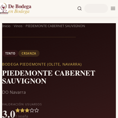
De Bodega
en Bodega
Inicio
Vinos
PIEDEMONTE CABERNET SAUVIGNON
TINTO
CRIANZA
BODEGA PIEDEMONTE (OLITE, NAVARRA)
PIEDEMONTE CABERNET
SAUVIGNON
DO Navarra
VALORACIÓN USUARIOS
3.0
1
reseña