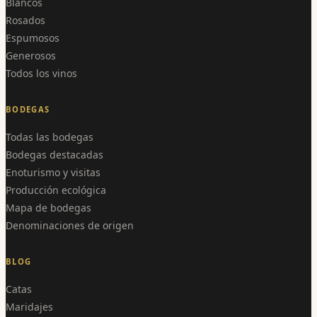
Blancos
Rosados
Espumosos
Generosos
Todos los vinos
BODEGAS
Todas las bodegas
Bodegas destacadas
Enoturismo y visitas
Producción ecológica
Mapa de bodegas
Denominaciones de origen
BLOG
Catas
Maridajes