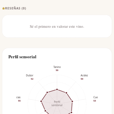
RESEÑAS (
0
)
Sé el primero en valorar este vino.
Perfil sensorial
Tanino
50
Dulzor
Acidez
52
50
Especias
Cuerpo
55
53
Perfil
sensorial