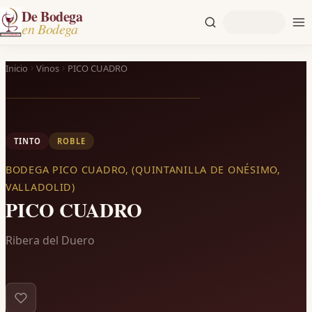
De Bodega
en Bodega
Inicio
Vinos
PICO CUADRO
TINTO
ROBLE
BODEGA PICO CUADRO, (QUINTANILLA DE ONÉSIMO,
VALLADOLID)
PICO CUADRO
Ribera del Duero