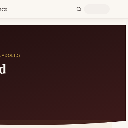
acto
LADOLID)
d