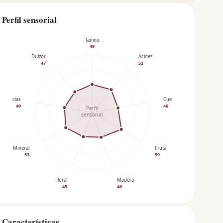
Perfil sensorial
Tanino
49
Dulzor
Acidez
47
52
Especias
Cuerpo
49
46
Perfil
sensorial
Mineral
Fruta
53
59
Floral
Madera
45
46
Características