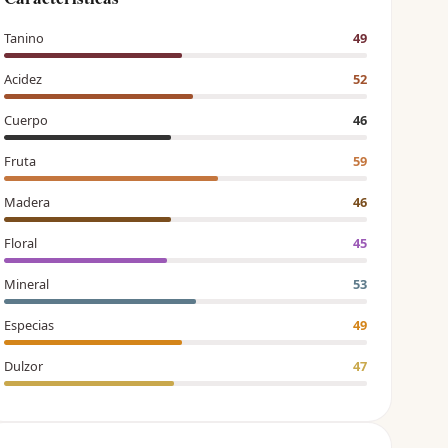
Tanino
49
Acidez
52
Cuerpo
46
Fruta
59
Madera
46
Floral
45
Mineral
53
Especias
49
Dulzor
47