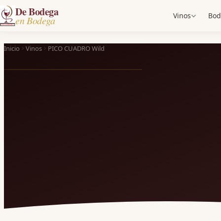
De Bodega
Vinos
Bod
en Bodega
Inicio
Vinos
PICO CUADRO Wild