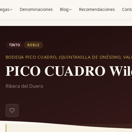
egas
Denominaciones
Blog
Recomendaciones
Cont
TINTO
ROBLE
BODEGA PICO CUADRO, (QUINTANILLA DE ONÉSIMO, VAL
PICO CUADRO Wil
Ribera del Duero