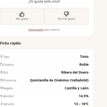
¿Te gusta este vino?
Me gusta
No me gusta
Inicia sesión
para valorar
Ficha rápida
Tinto
Tipo
Roble
Crianza
Ribera del Duero
D.O.
Quintanilla de Onésimo (Valladolid)
Provincia
Castilla y León
Región
14.5%
Alcohol
13 – 16ºC
Servicio