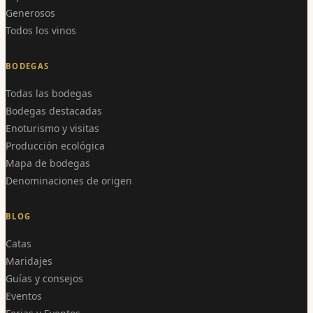
Generosos
Todos los vinos
BODEGAS
Todas las bodegas
Bodegas destacadas
Enoturismo y visitas
Producción ecológica
Mapa de bodegas
Denominaciones de origen
BLOG
Catas
Maridajes
Guías y consejos
Eventos