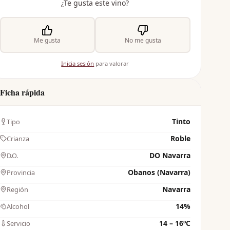
¿Te gusta este vino?
Me gusta
No me gusta
Inicia sesión
para valorar
Ficha rápida
Tinto
Tipo
Roble
Crianza
DO Navarra
D.O.
Obanos (Navarra)
Provincia
Navarra
Región
14%
Alcohol
14 – 16ºC
Servicio