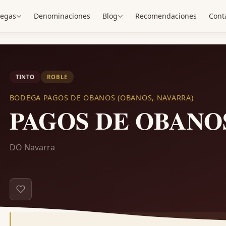
egas
Denominaciones
Blog
Recomendaciones
Cont
TINTO
ROBLE
BODEGA PAGOS DE OBANOS (OBANOS, NAVARRA)
PAGOS DE OBAN
DO Navarra