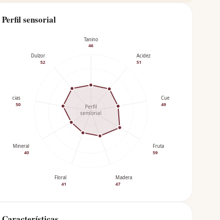
Perfil sensorial
Tanino
46
Dulzor
Acidez
52
51
Especias
Cuerpo
50
49
Perfil
sensorial
Mineral
Fruta
40
59
Floral
Madera
41
47
Características