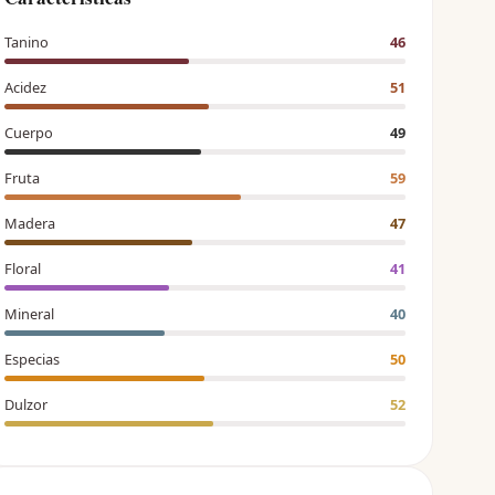
Tanino
46
Acidez
51
Cuerpo
49
Fruta
59
Madera
47
Floral
41
Mineral
40
Especias
50
Dulzor
52