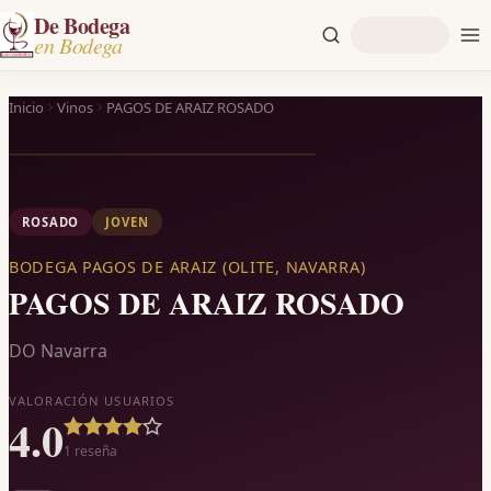
De Bodega
en Bodega
Inicio
Vinos
PAGOS DE ARAIZ ROSADO
ROSADO
JOVEN
BODEGA PAGOS DE ARAIZ (OLITE, NAVARRA)
PAGOS DE ARAIZ ROSADO
DO Navarra
VALORACIÓN USUARIOS
4.0
1
reseña