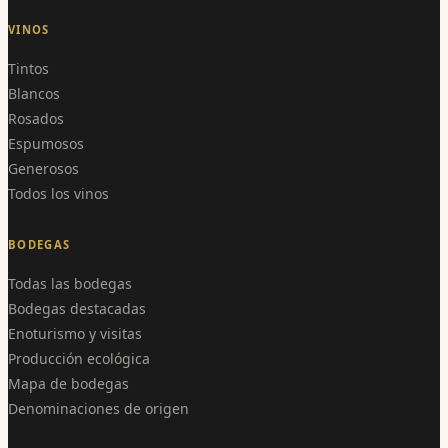
VINOS
Tintos
Blancos
Rosados
Espumosos
Generosos
Todos los vinos
BODEGAS
Todas las bodegas
Bodegas destacadas
Enoturismo y visitas
Producción ecológica
Mapa de bodegas
Denominaciones de origen