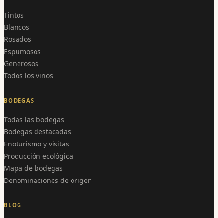
Tintos
Blancos
Rosados
Espumosos
Generosos
Todos los vinos
BODEGAS
Todas las bodegas
Bodegas destacadas
Enoturismo y visitas
Producción ecológica
Mapa de bodegas
Denominaciones de origen
BLOG