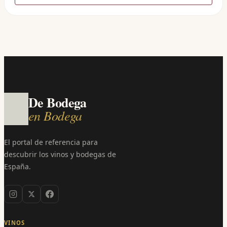
De Bodega
en Bodega
El portal de referencia para
descubrir los vinos y bodegas de
España.
VINOS