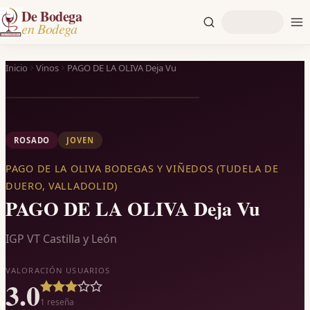
De Bodega
en Bodega
Inicio
Vinos
PAGO DE LA OLIVA Deja Vu
ROSADO
JOVEN
PAGO DE LA OLIVA BODEGAS Y VIÑEDOS (TUDELA DE
DUERO, VALLADOLID)
PAGO DE LA OLIVA Deja Vu
IGP VT Castilla y León
VALORACIÓN USUARIOS
3.0
1
reseña