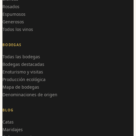
Rosados
Espumosos
Generosos
Todos los vinos
BODEGAS
Todas las bodegas
Bodegas destacadas
Enoturismo y visitas
Producción ecológica
Mapa de bodegas
Denominaciones de origen
BLOG
Catas
Maridajes