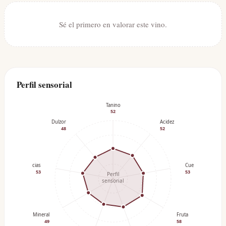
Sé el primero en valorar este vino.
Perfil sensorial
Tanino
52
Dulzor
Acidez
48
52
Especias
Cuerpo
53
53
Perfil
sensorial
Mineral
Fruta
49
58