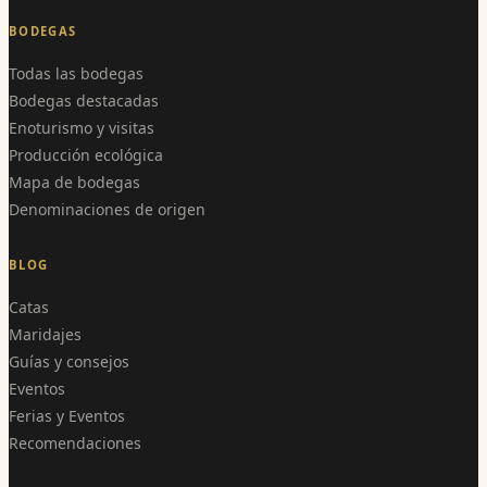
BODEGAS
Todas las bodegas
Bodegas destacadas
Enoturismo y visitas
Producción ecológica
Mapa de bodegas
Denominaciones de origen
BLOG
Catas
Maridajes
Guías y consejos
Eventos
Ferias y Eventos
Recomendaciones