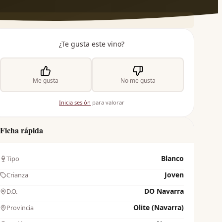
¿Te gusta este vino?
Me gusta
No me gusta
Inicia sesión
para valorar
Ficha rápida
Blanco
Tipo
Joven
Crianza
DO Navarra
D.O.
Olite (Navarra)
Provincia