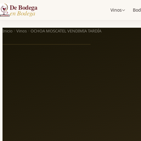
De Bodega
Vinos
Bod
en Bodega
Inicio
Vinos
OCHOA MOSCATEL VENDIMIA TARDÍA