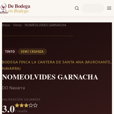
De Bodega
en Bodega
Inicio
Vinos
NOMEOLVIDES GARNACHA
TINTO
SEMI CRIANZA
BODEGA FINCA LA CANTERA DE SANTA ANA (MURCHANTE,
NAVARRA)
NOMEOLVIDES GARNACHA
DO Navarra
VALORACIÓN USUARIOS
3.0
1
reseña