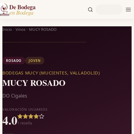
De Bodega
en Bodega
Inicio
Vinos
MUCY ROSADO
ROSADO
JOVEN
BODEGAS MUCY (MUCIENTES, VALLADOLID)
MUCY ROSADO
DO Cigales
VALORACIÓN USUARIOS
4.0
1
reseña