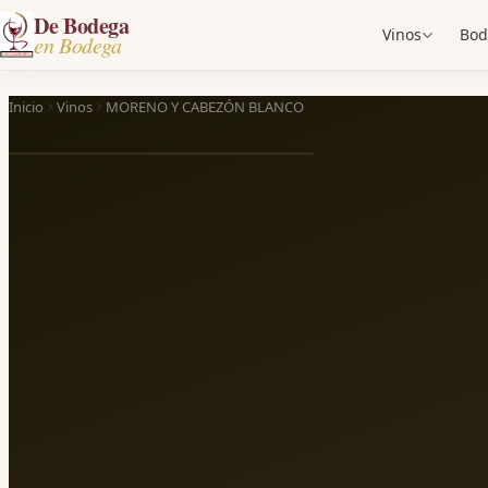
De Bodega
Vinos
Bod
en Bodega
Inicio
Vinos
MORENO Y CABEZÓN BLANCO