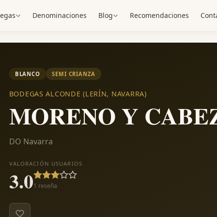
egas
Denominaciones
Blog
Recomendaciones
Cont
BLANCO
SEMI CRIANZA
BODEGAS ALCONDE (LERÍN, NAVARRA)
MORENO Y CABE
DO Navarra
VALORACIÓN USUARIOS
3.0
1
reseña