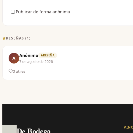
Publicar de forma anónima
RESEÑAS (
1
)
Anónimo
RESEÑA
A
7 de agosto de 2026
0
útil
es
VIN
De Bodega