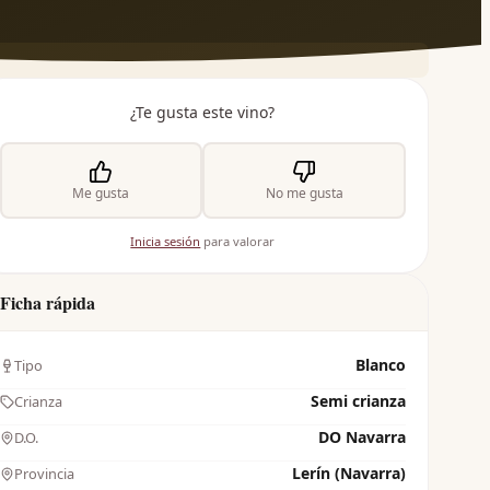
¿Te gusta este vino?
Me gusta
No me gusta
Inicia sesión
para valorar
Ficha rápida
Blanco
Tipo
Semi crianza
Crianza
DO Navarra
D.O.
Lerín (Navarra)
Provincia